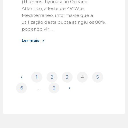
(Thunnus thynnus) no Oceano
Atlântico, a leste de 45ºW, e
Mediterrâneo, informa-se que a
utilização desta quota atingiu os 80%,
podendo vir …
Ler mais
1
2
3
4
5
6
…
9