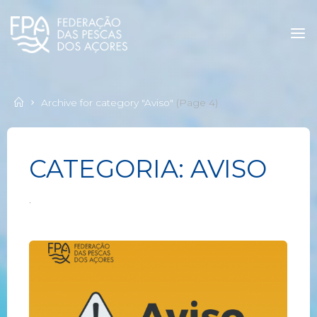
Archive for category "Aviso"
(Page 4)
CATEGORIA:
AVISO
.