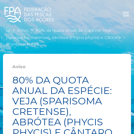
Aviso
80% da quota anual da Espécie: Veja
(Sparisoma cretense), Abrótea (Phycis phycis) e Cântaro
(Pontinus kuhlii)
Aviso
80% DA QUOTA
ANUAL DA ESPÉCIE:
VEJA (SPARISOMA
CRETENSE),
ABRÓTEA (PHYCIS
PHYCIS) E CÂNTARO