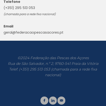
Telefone
(+351) 295 513 053
(chamada para a rede fixa nacional)
Email
geral@federacaopescasacores.pt
©2024 Federação das Pescas dos Açores
Rua de São Salvador, n.º 2; 9760-541 Praia da Vitória
Telef. (+351) 295 513 053 (chamada para a rede fixa
nacional)