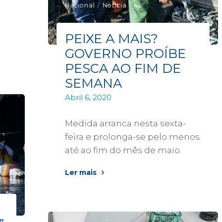
Nacional
/
Notícia
PEIXE A MAIS?
GOVERNO PROÍBE
PESCA AO FIM DE
SEMANA
Abril 6, 2020
Medida arranca nesta sexta-
feira e prolonga-se pelo menos
até ao fim do mês de maio.
Ler mais