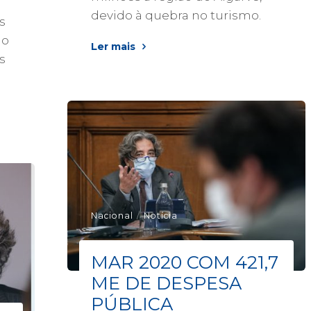
devido à quebra no turismo.
s
go
Ler mais
s
Nacional
/
Notícia
MAR 2020 COM 421,7
ME DE DESPESA
PÚBLICA