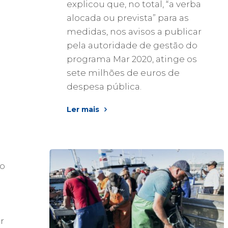
explicou que, no total, “a verba
alocada ou prevista” para as
medidas, nos avisos a publicar
pela autoridade de gestão do
programa Mar 2020, atinge os
sete milhões de euros de
despesa pública.
Ler mais
ão
s
r