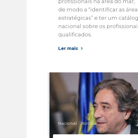
profissionais na área do mar,
de modo a “identificar as área
estratégicas” e ter um catálo
nacional sobre os profissionai
qualificados.
Ler mais
Nacional
/
Notícia