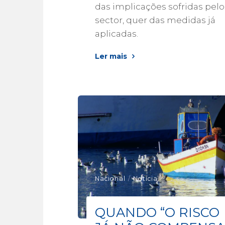
das implicações sofridas pelo
sector, quer das medidas já
aplicadas.
Ler mais
Nacional
/
Notícia
QUANDO “O RISCO