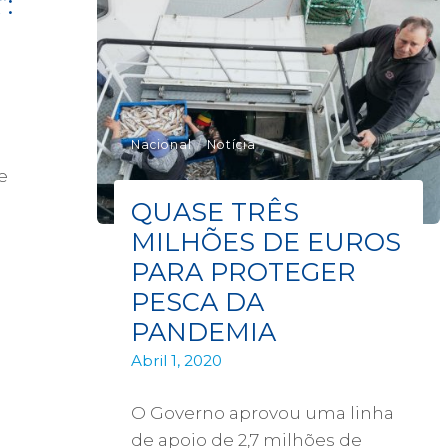
:
Nacional
/
Notícia
e
QUASE TRÊS
MILHÕES DE EUROS
PARA PROTEGER
PESCA DA
PANDEMIA
Abril 1, 2020
O Governo aprovou uma linha
de apoio de 2,7 milhões de