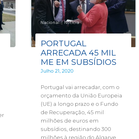
Nacional
/
Notícia
PORTUGAL
ARRECADA 45 MIL
ME EM SUBSÍDIOS
Julho 21, 2020
Portugal vai arrecadar, com o
orçamento da União Europeia
(UE) a longo prazo e o Fundo
de Recuperação, 45 mil
er
milhões de euros em
subsídios, destinando 300
milhões à região do Algarve,