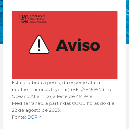
Está proibida a pesca, da espécie atum-
rabilho (Thunnus thynnus) (BET/AE45WM) no
Oceano Atlântico, a leste de 45ºW e
Mediterrâneo, a partir das 00:00 horas do dia
22 de agosto de 2023.
Fonte:
DGRM