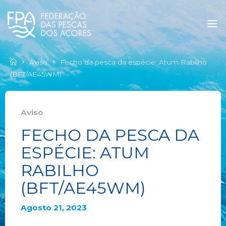
Aviso
Fecho da pesca da espécie: Atum Rabilho
(BFT/AE45WM)
Aviso
FECHO DA PESCA DA
ESPÉCIE: ATUM
RABILHO
(BFT/AE45WM)
Agosto 21, 2023