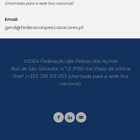
(chamada para a rede fixa nacional)
Email
geral@federacaopescasacores.pt
©2024 Federação das Pescas dos Açores
Rua de São Salvador, n.º 2; 9760-541 Praia da Vitória
Telef. (+351) 295 513 053 (chamada para a rede fixa
nacional)