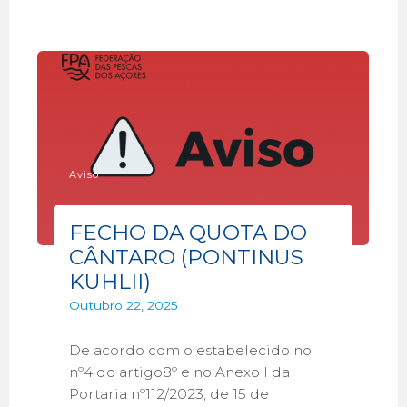
Aviso
FECHO DA QUOTA DO
CÂNTARO (PONTINUS
KUHLII)
Outubro 22, 2025
De acordo com o estabelecido no
nº4 do artigo8º e no Anexo I da
Portaria nº112/2023, de 15 de