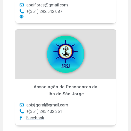
apaiflores@gmail.com
+(351) 292 542 087
Associação de Pescadores da
Ilha de São Jorge
apisj.geral@gmail.com
+(351) 295 432 361
Facebook