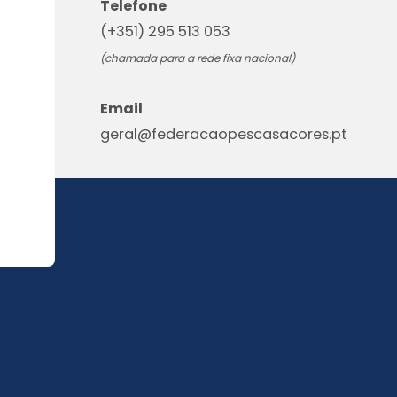
Telefone
(+351) 295 513 053
(chamada para a rede fixa nacional)
Email
geral@federacaopescasacores.pt