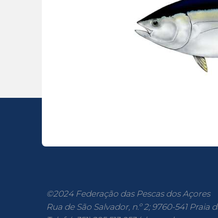
©2024 Federação das Pescas dos Açores
Rua de São Salvador, n.º 2; 9760-541 Praia d