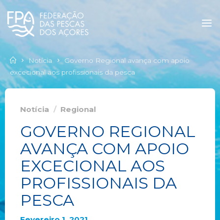
Notícia
Governo Regional avança com apoio
excecional aos profissionais da pesca
Notícia
/
Regional
GOVERNO REGIONAL
AVANÇA COM APOIO
EXCECIONAL AOS
PROFISSIONAIS DA
PESCA
Fevereiro 1, 2021