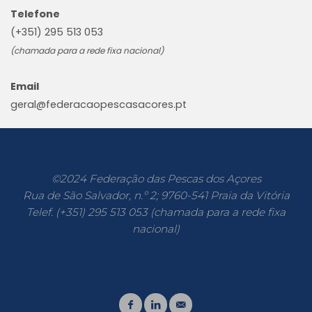
Telefone
(+351) 295 513 053
(chamada para a rede fixa nacional)
Email
geral@federacaopescasacores.pt
©2024 Federação das Pescas dos Açores
Rua de São Salvador, n.º 2; 9760-541 Praia da Vitória
Telef. (+351) 295 513 053 (chamada para a rede fixa
nacional)