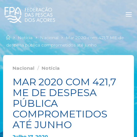
Notícia
Nacional
Mar 2020 com 421,7 ME de
despesa pública comprometidos até junho
Nacional
/
Notícia
MAR 2020 COM 421,7
ME DE DESPESA
PÚBLICA
COMPROMETIDOS
ATÉ JUNHO
Julho 17, 2020