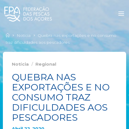
Notícia
Quebra nas exportações e no consumo
traz dificuldades aos pescadores
Notícia
/
Regional
QUEBRA NAS
EXPORTAÇÕES E NO
CONSUMO TRAZ
DIFICULDADES AOS
PESCADORES
Abril 22, 2020