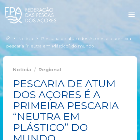
Notícia
Pescaria de atum dos Açores é a primeira
pescaria “Neutra em Plástico” do mundo
Notícia
/
Regional
PESCARIA DE ATUM
DOS AÇORES É A
PRIMEIRA PESCARIA
“NEUTRA EM
PLÁSTICO” DO
MUNDO