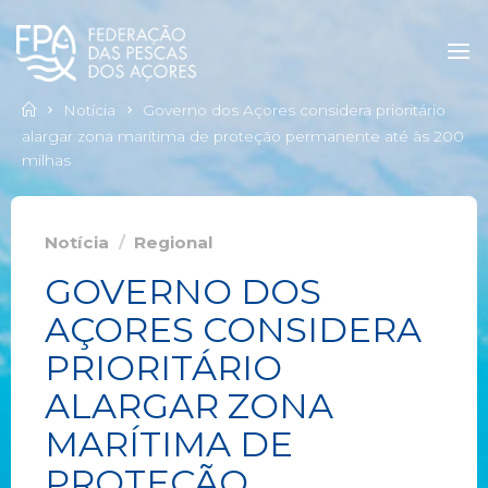
Notícia
Governo dos Açores considera prioritário
alargar zona marítima de proteção permanente até às 200
milhas
Notícia
/
Regional
GOVERNO DOS
AÇORES CONSIDERA
PRIORITÁRIO
ALARGAR ZONA
MARÍTIMA DE
PROTEÇÃO