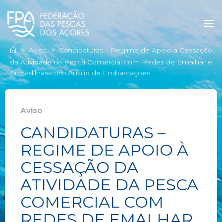
Aviso
Candidaturas – Regime de Apoio à Cessação
da Atividade da Pesca Comercial com Redes de Emalhar e
Armadilhas com Auxílio de Embarcações
Aviso
CANDIDATURAS –
REGIME DE APOIO À
CESSAÇÃO DA
ATIVIDADE DA PESCA
COMERCIAL COM
REDES DE EMALHAR