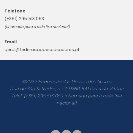
Telefone
(+351) 295 513 053
(chamada para a rede fixa nacional)
Email
geral@federacaopescasacores.pt
©2024 Federação das Pescas dos Açores
Rua de São Salvador, n.º 2; 9760-541 Praia da Vitória
Telef. (+351) 295 513 053 (chamada para a rede fixa
nacional)