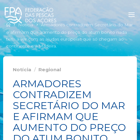
Notícia
Armadores contradizem Secretário do Mar
e afirmam que aumento do preço do atum bonito nada
tem a ver com as ajudas europeias que só chegam ao
continente e à Madeira.
Notícia
/
Regional
ARMADORES
CONTRADIZEM
SECRETÁRIO DO MAR
E AFIRMAM QUE
AUMENTO DO PREÇO
DO ATUM BONITO