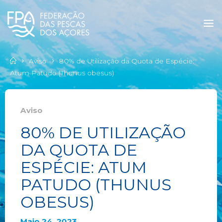
Aviso
80% de Utilização da Quota de Espécie:
Atum Patudo (Thunus obesus)
Aviso
80% DE UTILIZAÇÃO
DA QUOTA DE
ESPÉCIE: ATUM
PATUDO (THUNUS
OBESUS)
Maio 24, 2023