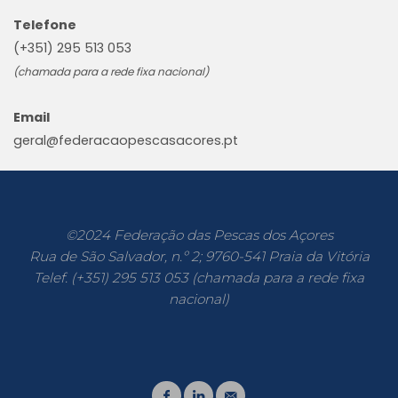
Telefone
(+351) 295 513 053
(chamada para a rede fixa nacional)
Email
geral@federacaopescasacores.pt
©2024 Federação das Pescas dos Açores
Rua de São Salvador, n.º 2; 9760-541 Praia da Vitória
Telef. (+351) 295 513 053 (chamada para a rede fixa
nacional)