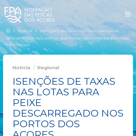
Notícia
Isenções de taxas nas lotas para peixe
descarregado nos portos dos Açores prorrogadas por mais
três meses
Notícia
/
Regional
ISENÇÕES DE TAXAS
NAS LOTAS PARA
PEIXE
DESCARREGADO NOS
PORTOS DOS
AÇORES