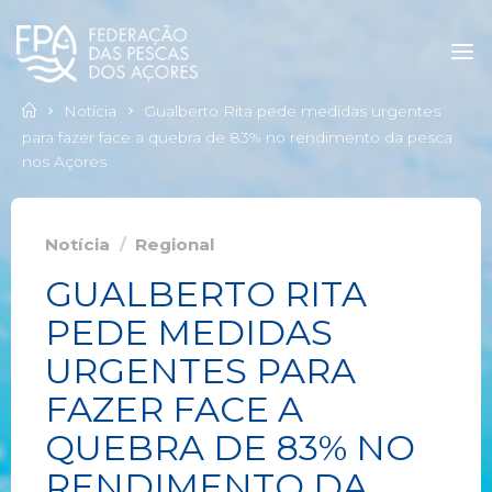
Notícia
Gualberto Rita pede medidas urgentes
para fazer face a quebra de 83% no rendimento da pesca
nos Açores
Notícia
/
Regional
GUALBERTO RITA
PEDE MEDIDAS
URGENTES PARA
FAZER FACE A
QUEBRA DE 83% NO
RENDIMENTO DA