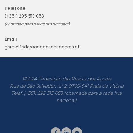
Telefone
(+351) 295 513 053
(chamada para a rede fixa nacional)
Email
geral@federacaopescasacores.pt
©2024 Federação das Pescas dos Açores
Rua de São Salvador, n.º 2; 9760-541 Praia da Vitória
Telef. (+351) 295 513 053 (chamada para a rede fixa
nacional)