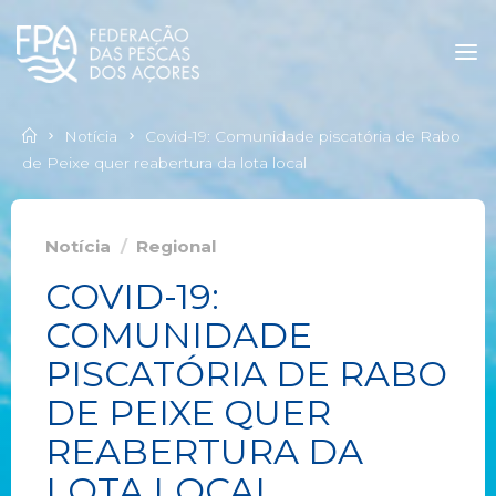
Notícia
Covid-19: Comunidade piscatória de Rabo
de Peixe quer reabertura da lota local
Notícia
/
Regional
COVID-19:
COMUNIDADE
PISCATÓRIA DE RABO
DE PEIXE QUER
REABERTURA DA
LOTA LOCAL