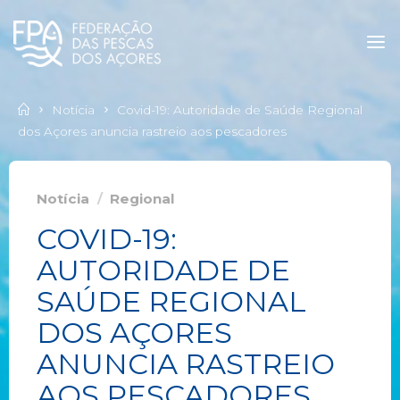
Notícia
Covid-19: Autoridade de Saúde Regional
dos Açores anuncia rastreio aos pescadores
Notícia
/
Regional
COVID-19:
AUTORIDADE DE
SAÚDE REGIONAL
DOS AÇORES
ANUNCIA RASTREIO
AOS PESCADORES