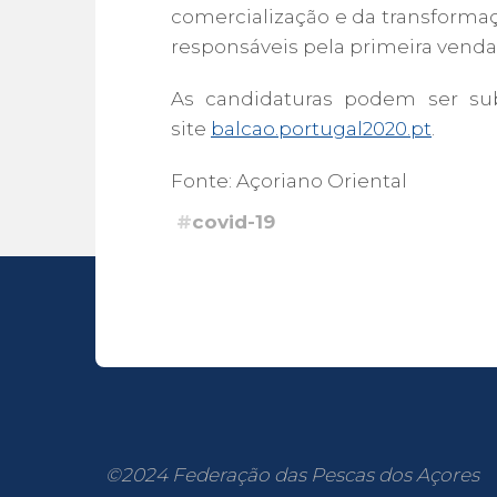
comercialização e da transforma
responsáveis pela primeira venda
As candidaturas podem ser subm
site
balcao.portugal2020.pt
.
Fonte: Açoriano Oriental
#
covid-19
©2024 Federação das Pescas dos Açores