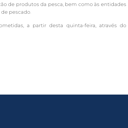
ção de produtos da pesca, bem como às entidades
 de pescado.
etidas, a partir desta quinta-feira, através do