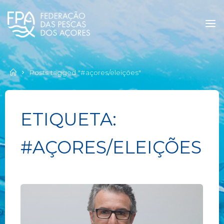
Posts tagged "#açores/eleições"
ETIQUETA:
#AÇORES/ELEIÇÕES