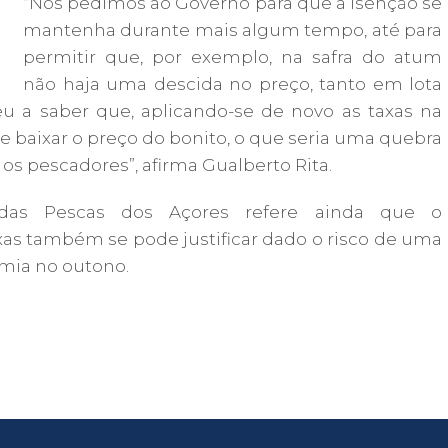
“Nós pedimos ao Governo para que a isenção se
mantenha durante mais algum tempo, até para
permitir que, por exemplo, na safra do atum
não haja uma descida no preço, tanto em lota
eu a saber que, aplicando-se de novo as taxas na
e baixar o preço do bonito, o que seria uma quebra
 os pescadores”, afirma Gualberto Rita.
das Pescas dos Açores refere ainda que o
as também se pode justificar dado o risco de uma
mia no outono.