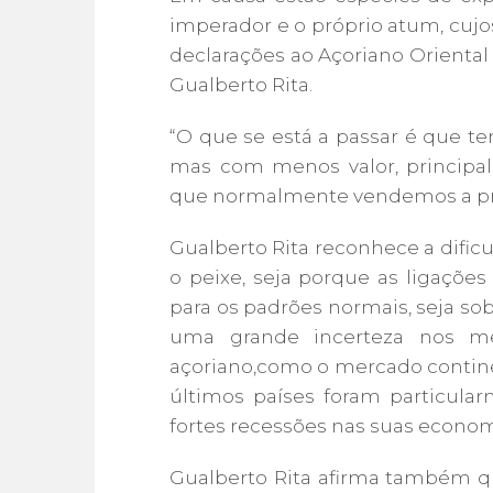
imperador e o próprio atum, cujo
declarações ao Açoriano Oriental
Gualberto Rita.
“O que se está a passar é que t
mas com menos valor, principa
que normalmente vendemos a preç
Gualberto Rita reconhece a dif
o peixe, seja porque as ligaçõe
para os padrões normais, seja s
uma grande incerteza nos me
açoriano,como o mercado continen
últimos países foram particula
fortes recessões nas suas econom
Gualberto Rita afirma também q