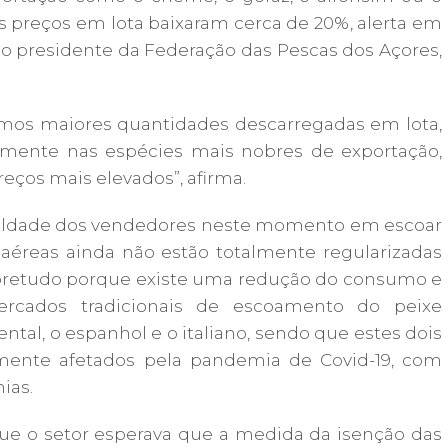
s preços em lota baixaram cerca de 20%, alerta em
 o presidente da Federação das Pescas dos Açores,
emos maiores quantidades descarregadas em lota,
lmente nas espécies mais nobres de exportação,
os mais elevados”, afirma.
iculdade dos vendedores neste momento em escoar
s aéreas ainda não estão totalmente regularizadas
obretudo porque existe uma redução do consumo e
rcados tradicionais de escoamento do peixe
tal, o espanhol e o italiano, sendo que estes dois
rmente afetados pela pandemia de Covid-19, com
ias.
ue o setor esperava que a medida da isenção das