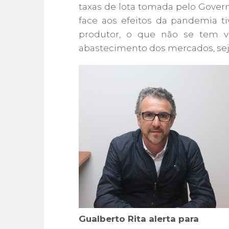
taxas de lota tomada pelo Governo
face aos efeitos da pandemia t
produtor, o que não se tem ve
abastecimento dos mercados, seja
Gualberto Rita alerta para