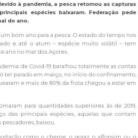
evido à pandemia, a pesca retomou as capturas
principais espécies baixaram. Federação pede
nal do ano.
er um bom ano para a pesca. O estado do tempo nos
ado e até o atum – espécie muito volátil – tem
e ano no mar dos Açores.
ndemia de Covid-19 baralhou totalmente as contas
só ter parado em março, no início do confinamento,
uearam e mais de 80% da frota chegou a estar em
retomaram para quantidades superiores às de 2019,
ço das principais espécies, aquelas que contam
 pescadores, baixou.
ortação como o cherne, o goraz, o alfonsim ou o