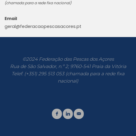
(chamada para a rede fixa nacional)
Email
geral@federacaopescasacores.pt
©2024 Federação das Pescas dos Açores
Rua de São Salvador, n.º 2; 9760-541 Praia da Vitória
Telef. (+351) 295 513 053 (chamada para a rede fixa
nacional)