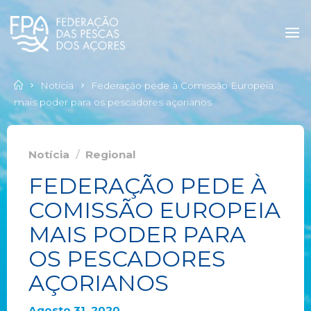
Notícia
Federação pede à Comissão Europeia
mais poder para os pescadores açorianos
Notícia
/
Regional
FEDERAÇÃO PEDE À
COMISSÃO EUROPEIA
MAIS PODER PARA
OS PESCADORES
AÇORIANOS
Agosto 31, 2020